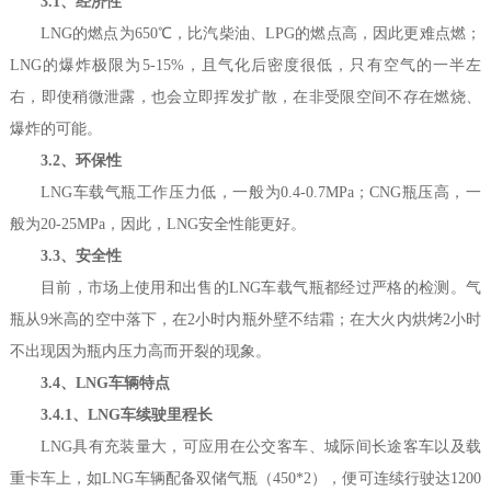
3.1、经济性
LNG的燃点为650℃，比汽柴油、LPG的燃点高，因此更难点燃；
LNG的爆炸极限为5-15%，且气化后密度很低，只有空气的一半左
右，即使稍微泄露，也会立即挥发扩散，在非受限空间不存在燃烧、
爆炸的可能。
3.2、环保性
LNG车载气瓶工作压力低，一般为0.4-0.7MPa；CNG瓶压高，一
般为20-25MPa，因此，LNG安全性能更好。
3.3、安全性
目前，市场上使用和出售的LNG车载气瓶都经过严格的检测。气
瓶从9米高的空中落下，在2小时内瓶外壁不结霜；在大火内烘烤2小时
不出现因为瓶内压力高而开裂的现象。
3.4、LNG车辆特点
3.4.1、LNG车续驶里程长
LNG具有充装量大，可应用在公交客车、城际间长途客车以及载
重卡车上，如LNG车辆配备双储气瓶（450*2），便可连续行驶达1200