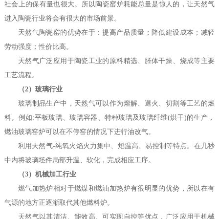
社会上的保有量也很大。所以陶瓷窑炉耗能总量是惊人的，让天然气
进入陶瓷行业将会有很大的市场前景。
天然气陶瓷窑的优势在于：提高产品质量；降低建设成本；减轻
劳动强度；性价比高。
天然气广泛应用于陶瓷工业的原料精选、胚体干燥、烧成等主要
工艺流程。
（2）玻璃行业
玻璃制品生产中，天然气可以作为熔解、退火、切割等工艺的燃
料。例如:平板玻璃、玻璃容器、特种玻璃及玻璃纤维(烘干)的生产，
燃油玻璃窑炉可以在不停窑的情况下进行油改气。
利用天然气-纯氧火焰火力集中、焰温高、易控制等特点。在几秒
中内将玻璃坯件局部升温、软化，完成相应工序。
（3）机械加工行业
燃气加热炉相对于燃煤和燃油加热炉有很明显的优势，所以在有
气源的地方正逐渐取代其他燃料炉。
天然气以其清洁、能效高、可实现自控等优点，广泛应用于机械