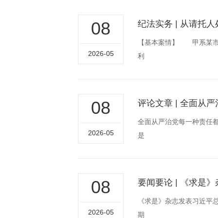
08
纪法实务 | 从请托
【基本案情】 甲系某市副
2026-05
利
08
评论文章 | 全面从
全面从严治党每一种责任
2026-05
是
08
要闻要论 | 《求是
《求是》杂志发表习近平
2026-05
期