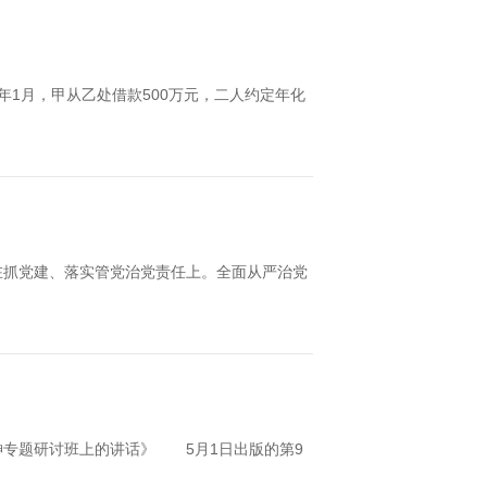
年1月，甲从乙处借款500万元，二人约定年化
抓党建、落实管党治党责任上。全面从严治党
神专题研讨班上的讲话》 5月1日出版的第9