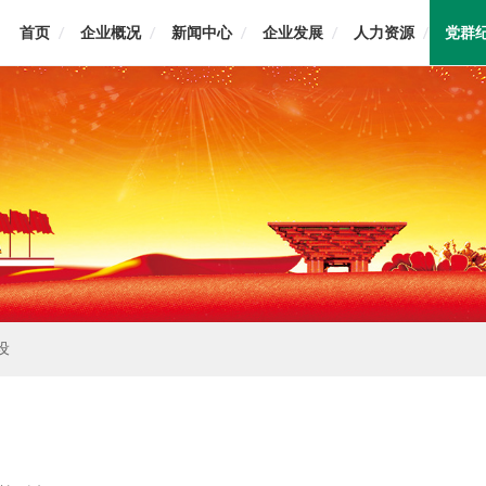
首页
企业概况
新闻中心
企业发展
人力资源
党群
设