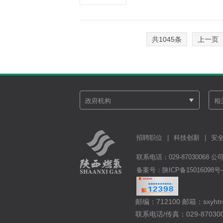
共1045条
上一页
招聘职位
|
科技创新
|
安
联系电话：029-8703006
备案号：
陕ICP备15016098号-
邮编：712100 邮箱：sxyhtrq
联系电话/传真：029-870300