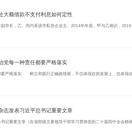
人处大额借款不支付利息如何定性
市长，乙、丙均系该市私营企业主。2014年年底，甲与乙相识，2015
严治党每一种责任都要严格落实
都要严格落实 树立和践行正确政绩观，不仅体现在抓发展上，也体现在
》杂志发表习近平总书记重要文章
总书记重要文章《在省部级主要领导干部学习贯彻党的二十届四中全会精