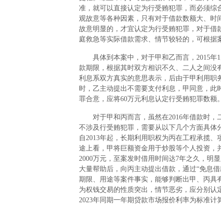
准，就可以直接认定为行受贿犯罪，而必须综
观故意等各种因素，只有对于借款数额大、时
故意明显的，才宜认定为行受贿犯罪，对于借
庭救急等实际借款需求、情节较轻的，可根据
具体到本案中，对于甲和乙而言，2015年1
款期限，根据其时双方相识不久、二人之间没
利息系双方真实的意思表示，后由于甲利用职务
时，乙主动提出不需要支付利息，甲同意，此
罪合意，应将60万元利息认定行受贿犯罪数额
对于甲和丙而言，虽然在2016年借款时，
不涉及行受贿犯罪，需要从以下几个方面具体
自2013年起，长期利用职权为丙在工程承揽
途上看，甲将巨额资金用于炒股等个人投资，
2000万元，至案发时借用时间达7年之久，
大量帮助后，向丙主动提出借款，通过“免息借
期限、用途等案件事实，能够判断出甲、丙具有
为权钱交易的性质突出，情节恶劣，应分别认定
2023年同期一年期贷款市场报价利率为标准计