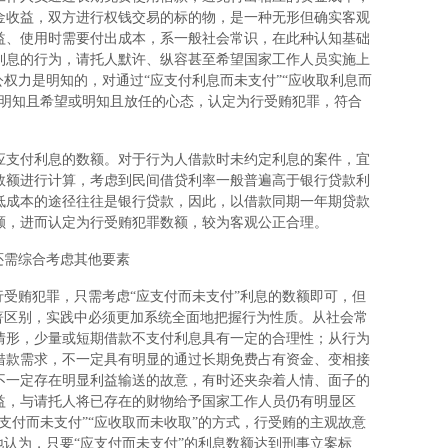
金收益，双方进行权钱交易的标的物，是一种无形但确实客观
益、使用时需要付出成本，系一般社会常识，在此种认知基础
利息的行为，请托人默许、纵容甚至希望国家工作人员实施上
公权力是明知的，对通过“应支付利息而未支付”“应收取利息而
种明知且希望或明知且放任的心态，认定为行受贿犯罪，符合
支付利息的数额。对于行为人借款时未约定利息的案件，宜
数额进行计算，考虑到民间借贷利率一般普遍高于银行贷款利
低成本的途径往往是银行贷款，因此，以借款同期一年期贷款
额，进而认定为行受贿犯罪数额，较为客观公正合理。
还需综合考虑其他要素
受贿犯罪，只需考虑“应支付而未支付”利息的数额即可，但
著区别，实践中必须更加系统全面地把握行为性质。从社会常
情形，少量或短期借款不支付利息具有一定的合理性；从行为
借款需求，不一定具有明显的通过长期免费占有资金、变相接
不一定存在明显利益输送的故意，有时还夹杂着人情、面子的
益，与请托人将已存在的财物给予国家工作人员仍有明显区
支付而未支付”“应收取而未收取”的方式，行受贿的主观故意
地认为，只要“应支付而未支付”的利息数额达到刑事立案标