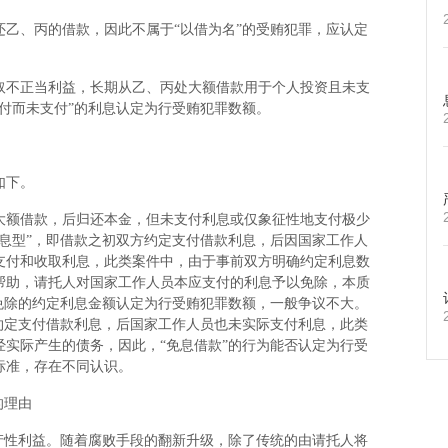
、丙的借款，因此不属于“以借为名”的受贿犯罪，应认定
不正当利益，长期从乙、丙处大额借款用于个人投资且未支
付而未支付”的利息认定为行受贿犯罪数额。
如下。
额借款，后归还本金，但未支付利息或仅象征性地支付极少
息型”，即借款之初双方约定支付借款利息，后因国家工作人
支付和收取利息，此类案件中，由于事前双方明确约定利息数
帮助，请托人对国家工作人员本应支付的利息予以免除，本质
免除的约定利息金额认定为行受贿犯罪数额，一般争议不大。
约定支付借款利息，后国家工作人员也未实际支付利息，此类
实际产生的债务，因此，“免息借款”的行为能否认定为行受
标准，存在不同认识。
的理由
性利益。随着腐败手段的翻新升级，除了传统的由请托人将