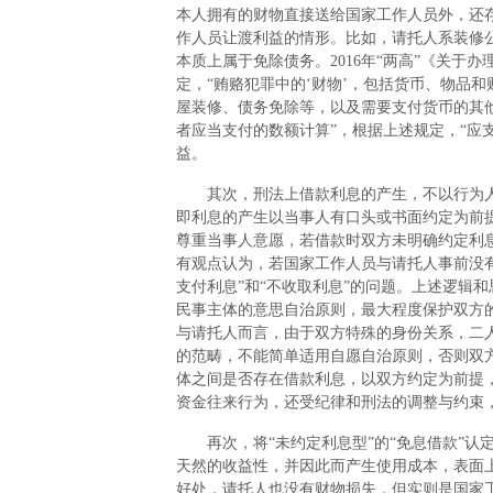
本人拥有的财物直接送给国家工作人员外，还存
作人员让渡利益的情形。比如，请托人系装修
本质上属于免除债务。2016年“两高”《关
定，“贿赂犯罪中的‘财物’，包括货币、物品
屋装修、债务免除等，以及需要支付货币的其
者应当支付的数额计算”，根据上述规定，“应
益。
其次，刑法上借款利息的产生，不以行为人
即利息的产生以当事人有口头或书面约定为前
尊重当事人意愿，若借款时双方未明确约定利
有观点认为，若国家工作人员与请托人事前没
支付利息”和“不收取利息”的问题。上述逻辑
民事主体的意思自治原则，最大程度保护双方
与请托人而言，由于双方特殊的身份关系，二
的范畴，不能简单适用自愿自治原则，否则双
体之间是否存在借款利息，以双方约定为前提
资金往来行为，还受纪律和刑法的调整与约束
再次，将“未约定利息型”的“免息借款”认
天然的收益性，并因此而产生使用成本，表面上
好处，请托人也没有财物损失，但实则是国家