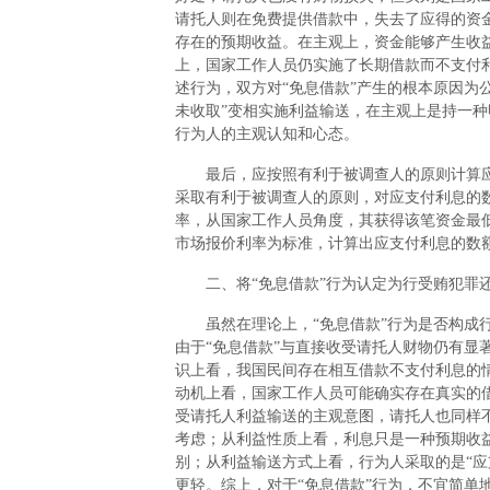
请托人则在免费提供借款中，失去了应得的资
存在的预期收益。在主观上，资金能够产生收
上，国家工作人员仍实施了长期借款而不支付
述行为，双方对“免息借款”产生的根本原因为
未收取”变相实施利益输送，在主观上是持一
行为人的主观认知和心态。
最后，应按照有利于被调查人的原则计算应
采取有利于被调查人的原则，对应支付利息的
率，从国家工作人员角度，其获得该笔资金最
市场报价利率为标准，计算出应支付利息的数
二、将“免息借款”行为认定为行受贿犯罪
虽然在理论上，“免息借款”行为是否构成行
由于“免息借款”与直接收受请托人财物仍有显
识上看，我国民间存在相互借款不支付利息的
动机上看，国家工作人员可能确实存在真实的
受请托人利益输送的主观意图，请托人也同样
考虑；从利益性质上看，利息只是一种预期收
别；从利益输送方式上看，行为人采取的是“应
更轻。综上，对于“免息借款”行为，不宜简单