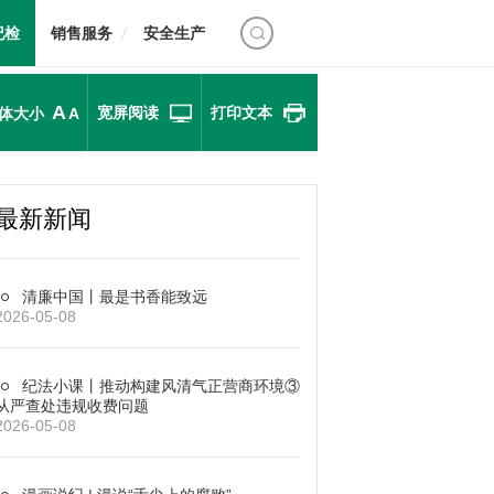
纪检
销售服务
安全生产
A
宽屏阅读
打印文本
体大小
A
最新新闻
清廉中国丨最是书香能致远
2026-05-08
纪法小课丨推动构建风清气正营商环境③
从严查处违规收费问题
2026-05-08