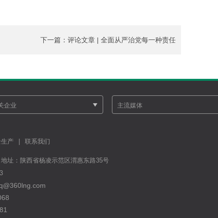
下一篇：评论文章 | 全面从严治党每一种责任
都要严格落实
全生产
|
联系我们
8 公司地址：陕西省杨凌示范区渭惠东路35号
3
@360lng.com
68
81