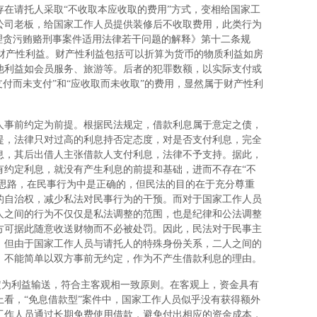
在请托人采取“不收取本应收取的费用”方式，变相给国家工
公司老板，给国家工作人员提供装修后不收取费用，此类行为
于办理贪污贿赂刑事案件适用法律若干问题的解释》第十二条规
和财产性利益。财产性利益包括可以折算为货币的物质利益如房
他利益如会员服务、旅游等。后者的犯罪数额，以实际支付或
支付而未支付”和“应收取而未收取”的费用，显然属于财产性利
事前约定为前提。根据民法规定，借款利息属于意定之债，
提，法律只对过高的利息持否定态度，对是否支付利息，完全
息，其后出借人主张借款人支付利息，法律不予支持。据此，
有约定利息，就没有产生利息的前提和基础，进而不存在“不
和思路，在民事行为中是正确的，但民法的目的在于充分尊重
的自治权，减少私法对民事行为的干预。而对于国家工作人员
人之间的行为不仅仅是私法调整的范围，也是纪律和公法调整
方可据此随意收送财物而不必被处罚。因此，民法对于民事主
，但由于国家工作人员与请托人的特殊身份关系，二人之间的
，不能简单以双方事前无约定，作为不产生借款利息的理由。
定为利益输送，符合主客观相一致原则。在客观上，资金具有
看，“免息借款型”案件中，国家工作人员似乎没有获得额外
工作人员通过长期免费使用借款，避免付出相应的资金成本，