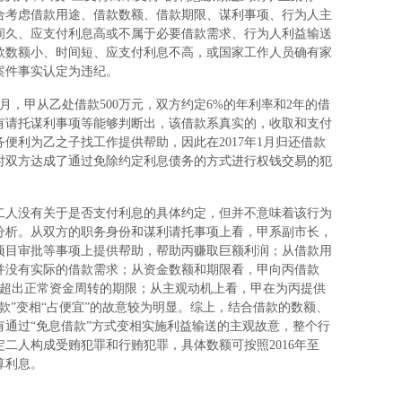
合考虑借款用途、借款数额、借款期限、谋利事项、行为人主
间久、应支付利息高或不属于必要借款需求、行为人利益输送
款数额小、时间短、应支付利息不高，或国家工作人员确有家
案件事实认定为违纪。
月，甲从乙处借款500万元，双方约定6%的年利率和2年的借
有请托谋利事项等能够判断出，该借款系真实的，收取和支付
便利为乙之子找工作提供帮助，因此在2017年1月归还借款
时双方达成了通过免除约定利息债务的方式进行权钱交易的犯
。
二人没有关于是否支付利息的具体约定，但并不意味着该行为
分析。从双方的职务身份和谋利请托事项上看，甲系副市长，
、项目审批等事项上提供帮助，帮助丙赚取巨额利润；从借款用
并没有实际的借款需求；从资金数额和期限看，甲向丙借款
明显超出正常资金周转的期限；从主观动机上看，甲在为丙提供
款”变相“占便宜”的故意较为明显。综上，结合借款的数额、
通过“免息借款”方式变相实施利益输送的主观故意，整个行
二人构成受贿犯罪和行贿犯罪，具体数额可按照2016年至
算利息。