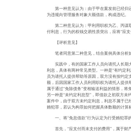
第一种意见认为：由于甲在案发前已经归还乙
为违规向管理服务对象大额借款，构成违纪。
第二种意见认为：甲利用职权为乙、丙谋取
付利息，行为的权钱交易性质突出，应将“应支
【评析意见】
笔者同意第二种意见，结合案例具体分析
实践中，有的国家工作人员向请托人长期大
利息，具体有两种常见类型。一种是“有约定利
员为请托人提供帮助等原因，双方没有按约定
额，后因国家工作人员利用职权为请托人提供
属于通过“免除债务”变相输送利益的情形，将
另一种是“未约定利息型”，即借款之初双方未
案件中，由于双方未约定利息，利息不属于已经
贿犯罪，若认为构罪如何把握具体数额的计算
一、将“免息借款”行为认定为行受贿犯罪
首先，“应支付而未支付的费用”，属于财产