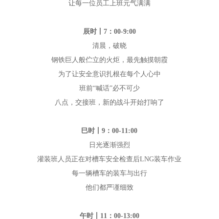
让每一位员工上班元气满满
辰时丨7：00-9:00
清晨，破晓
钢铁巨人般伫立的火炬，最先触摸朝霞
为了让安全意识扎根在每个人心中
班前“喊话”必不可少
八点，交接班，新的战斗开始打响了
巳时丨9：00-11:00
日光逐渐强烈
灌装班人员正在对槽车安全检查后LNG装车作业
每一辆槽车的装车与出行
他们都严谨细致
午时丨11：00-13:00