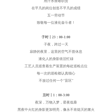
用汗水致敬职责
在平凡的岗位创造不平凡的成绩
五一劳动节
致敬每一位液化奋斗者！
子时丨23：00-1:00
子夜，跨过一天
寂静的夜里，这里的空气不曾休息
液化人的身影依旧忙碌
工艺人员巡查着生产装置的每处巡检点位
每一次的巡检都认真细心
不放过任何一个“盲区”
丑时丨1：00-3:00
夜深，万物入梦，星夜低垂
黑夜中火红的身影更加明亮，像永不肯熄灭的篝火