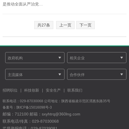
是推动全面从严治党…
共27条
上一页
下一页
招聘职位
|
科技创新
|
安全生产
|
联系我们
联系电话：029-87030068 公司地址：陕西省杨凌示范区渭惠东路35号
备案号：
陕ICP备15016098号-3
邮编：712100 邮箱：sxyhtrq@360lng.com
联系电话/传真：029-87030068
监督举报电话：029-87039081