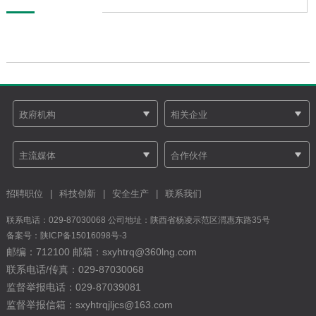
招聘职位
|
科技创新
|
安全生产
|
联系我们
联系电话：029-87030068 公司地址：陕西省杨凌示范区渭惠东路35号
备案号：
陕ICP备15016098号-3
邮编：712100 邮箱：sxyhtrq@360lng.com
联系电话/传真：029-87030068
监督举报电话：029-87039081
监督举报信箱：sxyhtrqjljcs@163.com