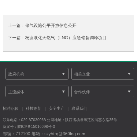
上一篇：储气设施公平开放信息公开
下一篇：杨凌液化天然气（LNG）应急储备调峰项目…
招聘职位
|
科技创新
|
安全生产
|
联系我们
联系电话：029-87030068 公司地址：陕西省杨凌示范区渭惠东路35号
备案号：
陕ICP备15016098号-3
邮编：712100 邮箱：sxyhtrq@360lng.com