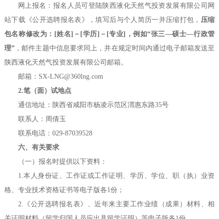
网上报名：报名人员可登陆陕西液化天然气投资发展有限公司网
站下载《公开选聘报名表》，填写后与个人简历一并压缩打包，
压缩
包名称修改为：[姓名]－[学历]－[专业]，例如“张三—硕士—行政管
理”
，邮件主题中信息要求同上，并在规定时间内通过电子邮箱发送至
陕西液化天然气投资发展有限公司邮箱。
邮箱：SX-LNG@360lng.com
2.笔（面）试地点
通信地址：陕西省咸阳市杨凌示范区渭惠东路35号
联系人：周倩玉
联系电话：029-87039528
六、有关要求
（一）报名时提供以下资料：
1.本人身份证、工作证或工作证明、学历、学位、职（执）业资
格、专业技术资格证书等电子版各1份；
2.《公开选聘报名表》、近年来主要工作业绩（成果）材料、相
关证明材料（留学归国人员应出具留学证明）等电子版各1份。