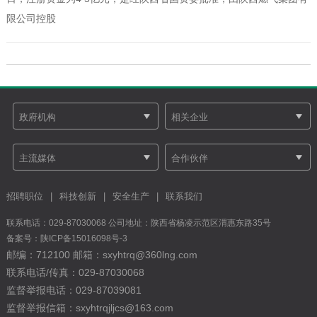
限公司控股
招聘职位
|
科技创新
|
安全生产
|
联系我们
联系电话：029-87030068 公司地址：陕西省杨凌示范区渭惠东路35号
备案号：
陕ICP备15016098号-3
邮编：712100 邮箱：sxyhtrq@360lng.com
联系电话/传真：029-87030068
监督举报电话：029-87039081
监督举报信箱：sxyhtrqjljcs@163.com